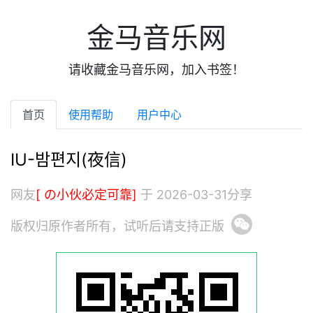
金马音乐网
请收藏金马音乐网，加入书签！
首页
使用帮助
用户中心
IU-밤편지(夜信)
网友
[ の小伙必定可靠]
于 2026-03-31分享
版权归原作者所有，试听后请支持正版