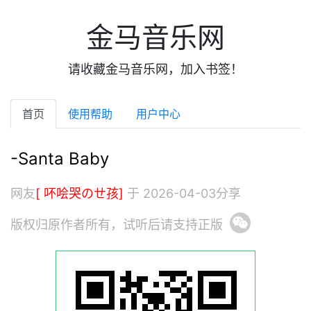
金马音乐网
请收藏金马音乐网，加入书签！
首页
使用帮助
用户中心
-Santa Baby
网友
[ 吥哙哭のㄝ孩]
于 2026-04-03分享
版权归原作者所有，试听后请支持正版