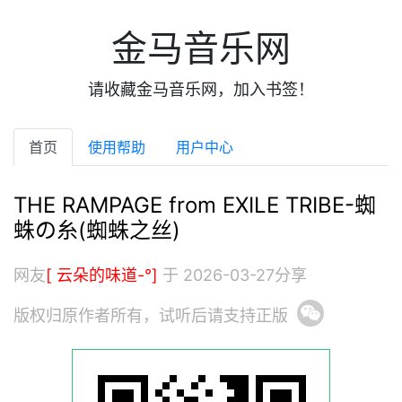
金马音乐网
请收藏金马音乐网，加入书签！
首页
使用帮助
用户中心
THE RAMPAGE from EXILE TRIBE-蜘
蛛の糸(蜘蛛之丝)
网友
[ 云朵的味道-°]
于 2026-03-27分享
版权归原作者所有，试听后请支持正版