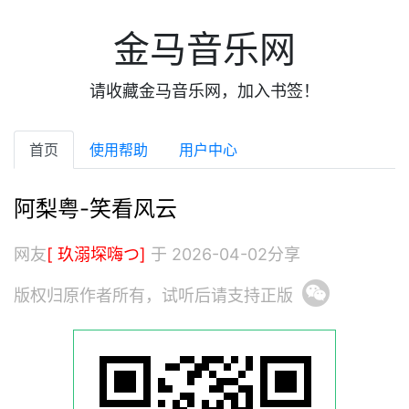
金马音乐网
请收藏金马音乐网，加入书签！
首页
使用帮助
用户中心
阿梨粤-笑看风云
网友
[ 玖溺堔嗨つ]
于 2026-04-02分享
版权归原作者所有，试听后请支持正版