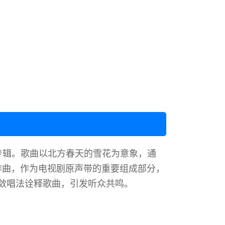
声带专辑。歌曲以北方春天的雪花为意象，通
 作曲，作为电视剧原声带的重要组成部分，
敛唱法诠释歌曲，引发听众共鸣。