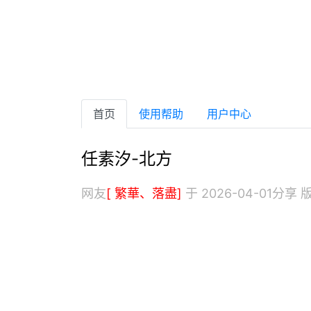
首页
使用帮助
用户中心
任素汐-北方
网友
[ 繁華、落盡]
于 2026-04-01分享