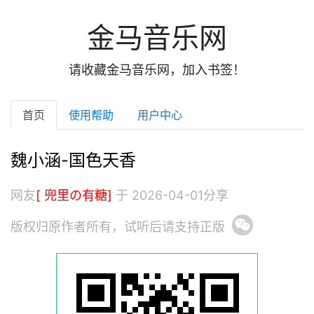
金马音乐网
请收藏金马音乐网，加入书签！
首页
使用帮助
用户中心
魏小涵-国色天香
网友
[ 兜里の有糖]
于 2026-04-01分享
版权归原作者所有，试听后请支持正版