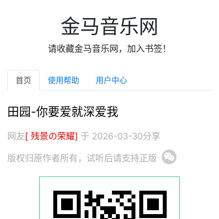
金马音乐网
请收藏金马音乐网，加入书签！
首页
使用帮助
用户中心
田园-你要爱就深爱我
网友
[ 残景の荣耀]
于 2026-03-30分享
版权归原作者所有，试听后请支持正版