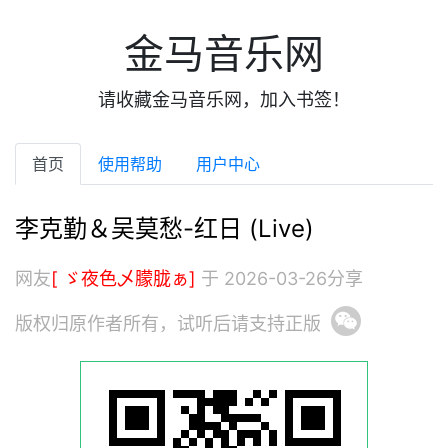
金马音乐网
请收藏金马音乐网，加入书签！
首页
使用帮助
用户中心
李克勤＆吴莫愁-红日 (Live)
网友
[ ゞ夜色乄朦胧ぁ]
于 2026-03-26分享
版权归原作者所有，试听后请支持正版