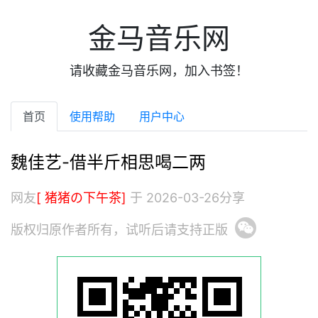
金马音乐网
请收藏金马音乐网，加入书签！
首页
使用帮助
用户中心
魏佳艺-借半斤相思喝二两
网友
[ 猪猪の下午茶]
于 2026-03-26分享
版权归原作者所有，试听后请支持正版