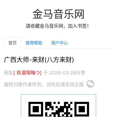
金马音乐网
请收藏金马音乐网，加入书签！
首页
使用帮助
用户中心
广西大师-来财(八方来财)
网友
[ 玖溺堔嗨つ]
于 2026-03-26分享
版权归原作者所有，试听后请支持正版