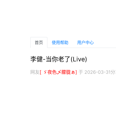
首页
使用帮助
用户中心
李健-当你老了(Live)
网友
[ ゞ夜色乄朦胧ぁ]
于 2026-03-31