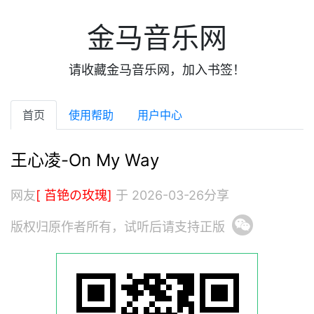
金马音乐网
请收藏金马音乐网，加入书签！
首页
使用帮助
用户中心
王心凌-On My Way
网友
[ 苩铯の玫瑰]
于 2026-03-26分享
版权归原作者所有，试听后请支持正版