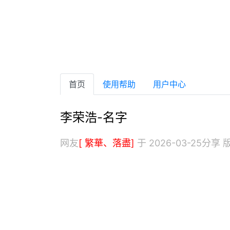
首页
使用帮助
用户中心
李荣浩-名字
网友
[ 繁華、落盡]
于 2026-03-25分享