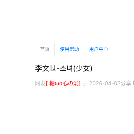
首页
使用帮助
用户中心
李文世-소녀(少女)
网友
[ 糖ωσ心の爱]
于 2026-04-03分享