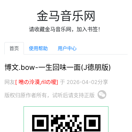
金马音乐网
请收藏金马音乐网，加入书签！
首页
使用帮助
用户中心
博文.bow-一生回味一面(J德朋版)
网友
[ 咃の泠漠,ńīの嗳]
于 2026-04-02分享
版权归原作者所有，试听后请支持正版