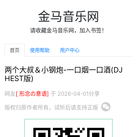
金马音乐网
请收藏金马音乐网，加入书签！
首页
使用帮助
用户中心
两个大叔＆小钢炮-一口烟一口酒(DJ
HEST版)
网友
[ 形念の意语]
于 2026-04-01分享
版权归原作者所有，试听后请支持正版