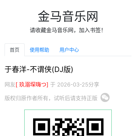
金马音乐网
请收藏金马音乐网，加入书签！
首页
使用帮助
用户中心
于春洋-不谓侠(DJ版)
网友
[ 玖溺堔嗨つ]
于 2026-03-25分享
版权归原作者所有，试听后请支持正版